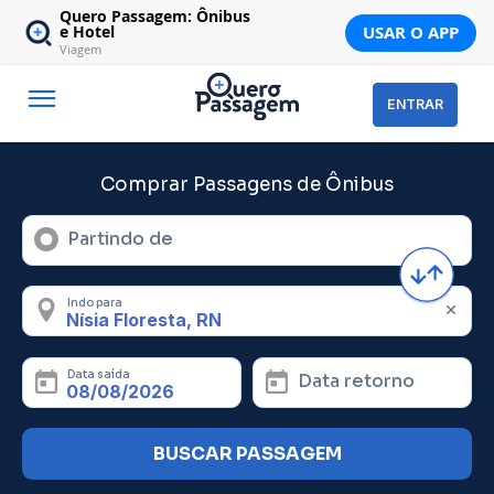
Quero Passagem: Ônibus
USAR O APP
e Hotel
Viagem
ENTRAR
Comprar Passagens de Ônibus
Partindo de
Indo para
Data saída
Data retorno
BUSCAR PASSAGEM