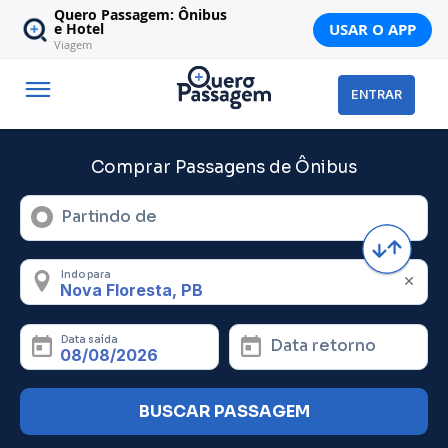
Quero Passagem: Ônibus
USAR O APP
e Hotel
Viagem
ENTRAR
Comprar Passagens de Ônibus
Partindo de
Indo para
Data saída
Data retorno
BUSCAR PASSAGEM