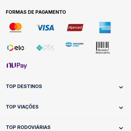
FORMAS DE PAGAMENTO
TOP DESTINOS
TOP VIAÇÕES
Ônibus Rio de Janeiro
Ônibus São Paulo
TOP RODOVIÁRIAS
Ônibus São Paulo
Passagens Cometa