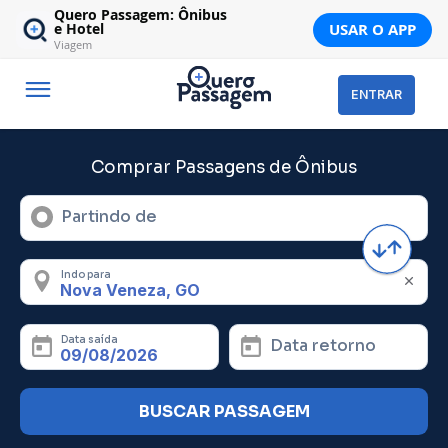
Quero Passagem: Ônibus
USAR O APP
e Hotel
Viagem
ENTRAR
Comprar Passagens de Ônibus
Partindo de
Indo para
Data saída
Data retorno
BUSCAR PASSAGEM