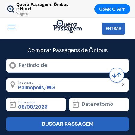
Quero Passagem: Ônibus
USAR O APP
e Hotel
Viagem
ENTRAR
Comprar Passagens de Ônibus
Partindo de
Indo para
Data saída
Data retorno
BUSCAR PASSAGEM