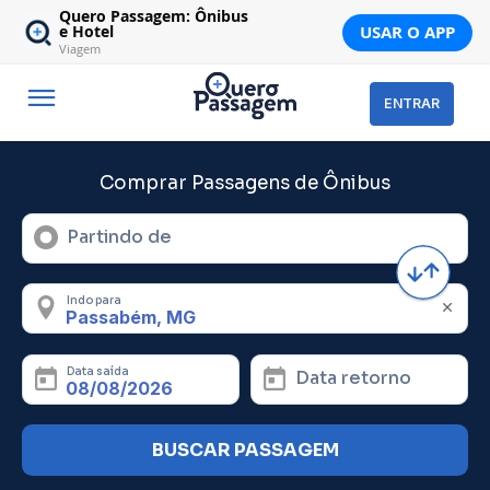
Quero Passagem: Ônibus
USAR O APP
e Hotel
Viagem
ENTRAR
Comprar Passagens de Ônibus
Partindo de
Indo para
Data saída
Data retorno
BUSCAR PASSAGEM