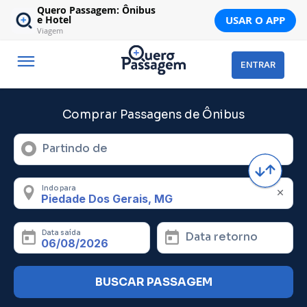
Quero Passagem: Ônibus
USAR O APP
e Hotel
Viagem
ENTRAR
Comprar Passagens de Ônibus
Partindo de
Indo para
Data saída
Data retorno
BUSCAR PASSAGEM