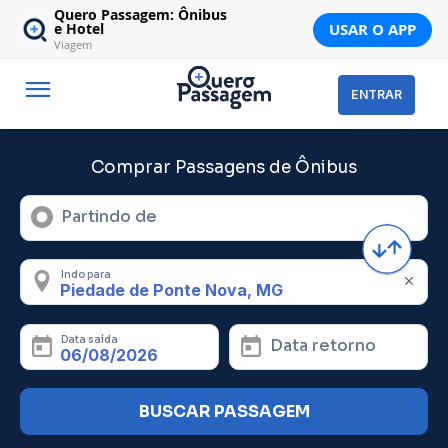
Quero Passagem: Ônibus
USAR O APP
e Hotel
Viagem
ENTRAR
Comprar Passagens de Ônibus
Partindo de
Indo para
Data saída
Data retorno
BUSCAR PASSAGEM