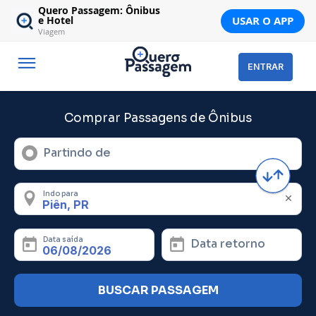
Quero Passagem: Ônibus
USAR O APP
e Hotel
Viagem
ENTRAR
Comprar Passagens de Ônibus
Partindo de
Indo para
Data saída
Data retorno
BUSCAR PASSAGEM