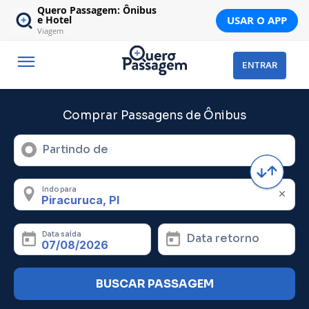
Quero Passagem: Ônibus
USAR O APP
e Hotel
Viagem
ENTRAR
Comprar Passagens de Ônibus
Partindo de
Indo para
Data saída
Data retorno
BUSCAR PASSAGEM