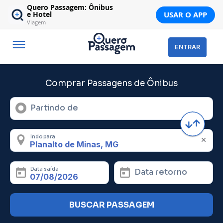
Quero Passagem: Ônibus
USAR O APP
e Hotel
Viagem
ENTRAR
Comprar Passagens de Ônibus
Partindo de
Indo para
Data saída
Data retorno
BUSCAR PASSAGEM