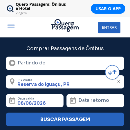
Quero Passagem: Ônibus
USAR O APP
e Hotel
Viagem
ENTRAR
Comprar Passagens de Ônibus
Partindo de
Indo para
Data saída
Data retorno
BUSCAR PASSAGEM