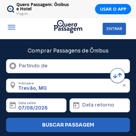
Quero Passagem: Ônibus
USAR O APP
e Hotel
Viagem
ENTRAR
Comprar Passagens de Ônibus
Partindo de
Indo para
Data saída
Data retorno
BUSCAR PASSAGEM