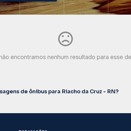
não encontramos nenhum resultado para esse de
agens de ônibus para Riacho da Cruz - RN?