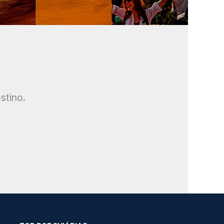
stino.