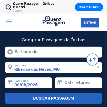
Quero Passagem: Ônibus
USAR O APP
e Hotel
Viagem
ENTRAR
Comprar Passagens de Ônibus
Partindo de
Indo para
Data saída
Data retorno
BUSCAR PASSAGEM