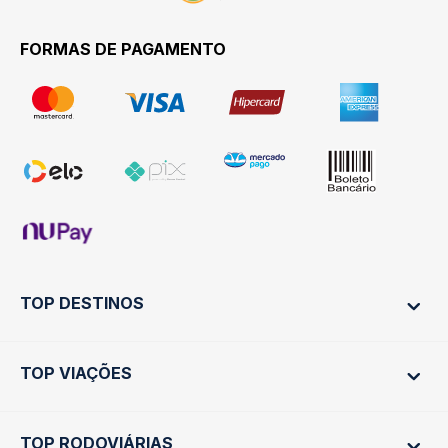
FORMAS DE PAGAMENTO
TOP DESTINOS
TOP VIAÇÕES
Ônibus Rio de Janeiro
Ônibus São Paulo
TOP RODOVIÁRIAS
Ônibus São Paulo
Passagens Cometa