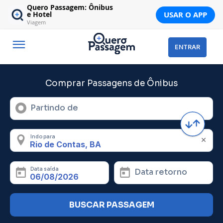
Quero Passagem: Ônibus
USAR O APP
e Hotel
Viagem
ENTRAR
Comprar Passagens de Ônibus
Partindo de
Indo para
Data saída
Data retorno
BUSCAR PASSAGEM