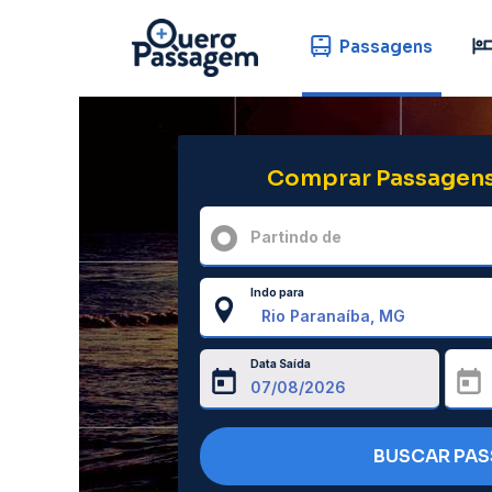
Passagens
Comprar Passagens
Partindo de
Indo para
Data Saída
BUSCAR PA