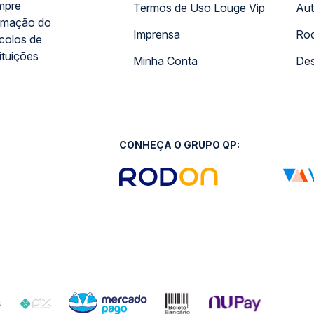
mpre
Termos de Uso Louge Vip
Aut
rmação do
Imprensa
Rod
ocolos de
ituições
Minha Conta
Des
CONHEÇA O GRUPO QP: