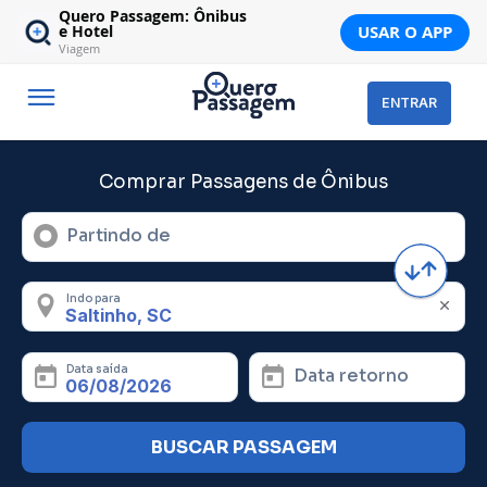
Quero Passagem: Ônibus
USAR O APP
e Hotel
Viagem
ENTRAR
Comprar Passagens de Ônibus
Partindo de
Indo para
Data saída
Data retorno
BUSCAR PASSAGEM