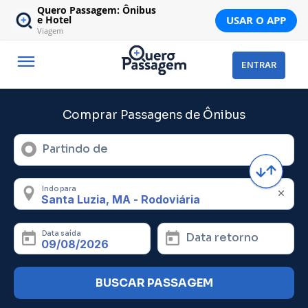
Quero Passagem: Ônibus
USAR O APP
e Hotel
Viagem
ENTRAR
Comprar Passagens de Ônibus
Partindo de
Indo para
Data saída
Data retorno
BUSCAR PASSAGEM