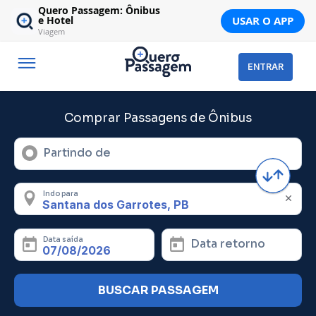
Quero Passagem: Ônibus
USAR O APP
e Hotel
Viagem
ENTRAR
Comprar Passagens de Ônibus
Partindo de
Indo para
Data saída
Data retorno
BUSCAR PASSAGEM