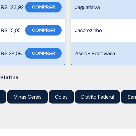
R$ 123,92
COMPRAR
Jaguariaíva
R$ 15,05
COMPRAR
Jacarezinho
R$ 28,08
COMPRAR
Assis - Rodoviária
 Platina
Minas Gerais
Goiás
Distrito Federal
San