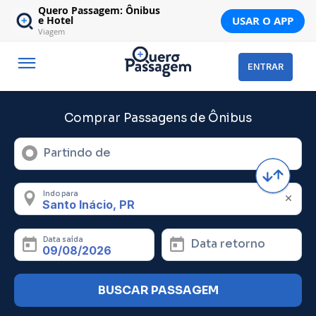
Quero Passagem: Ônibus
USAR O APP
e Hotel
Viagem
ENTRAR
Comprar Passagens de Ônibus
Partindo de
Indo para
Data saída
Data retorno
BUSCAR PASSAGEM