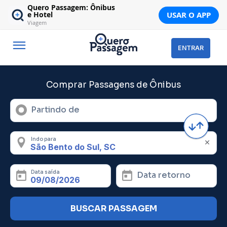
Quero Passagem: Ônibus
USAR O APP
e Hotel
Viagem
ENTRAR
Comprar Passagens de Ônibus
Partindo de
Indo para
Data saída
Data retorno
BUSCAR PASSAGEM