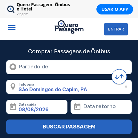
Quero Passagem: Ônibus
USAR O APP
e Hotel
Viagem
ENTRAR
Comprar Passagens de Ônibus
Partindo de
Indo para
Data saída
Data retorno
BUSCAR PASSAGEM