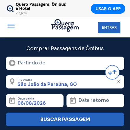
Quero Passagem: Ônibus
USAR O APP
e Hotel
Viagem
ENTRAR
Comprar Passagens de Ônibus
Partindo de
Indo para
Data saída
Data retorno
BUSCAR PASSAGEM