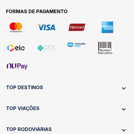
FORMAS DE PAGAMENTO
TOP DESTINOS
TOP VIAÇÕES
Ônibus Rio de Janeiro
Ônibus São Paulo
TOP RODOVIÁRIAS
Ônibus São Paulo
Passagens Cometa