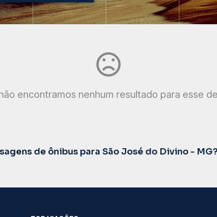
não encontramos nenhum resultado para esse de
agens de ônibus para São José do Divino - MG