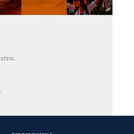
stino.
?