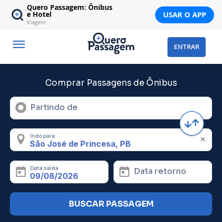
Quero Passagem: Ônibus
USAR O APP
e Hotel
Viagem
ENTRAR
Comprar Passagens de Ônibus
Partindo de
Indo para
Data saída
Data retorno
BUSCAR PASSAGEM