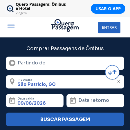
Quero Passagem: Ônibus
USAR O APP
e Hotel
Viagem
ENTRAR
Comprar Passagens de Ônibus
Partindo de
Indo para
Data saída
Data retorno
BUSCAR PASSAGEM