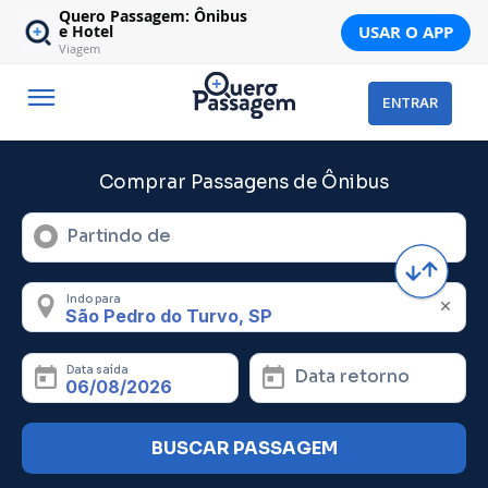
Quero Passagem: Ônibus
USAR O APP
e Hotel
Viagem
ENTRAR
Comprar Passagens de Ônibus
Partindo de
Indo para
Data saída
Data retorno
BUSCAR PASSAGEM