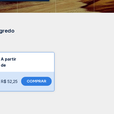
egredo
A partir
de
R$ 52,25
COMPRAR