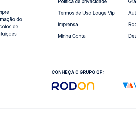
Política de privacidade
Gra
mpre
Termos de Uso Louge Vip
Aut
rmação do
Imprensa
Rod
ocolos de
ituições
Minha Conta
Des
CONHEÇA O GRUPO QP: