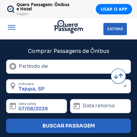
Quero Passagem: Ônibus
USAR O APP
e Hotel
Viagem
ENTRAR
Comprar Passagens de Ônibus
Partindo de
Indo para
Data saída
Data retorno
BUSCAR PASSAGEM