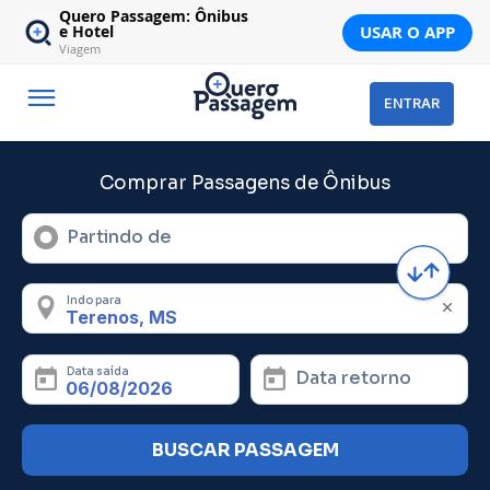
Quero Passagem: Ônibus
USAR O APP
e Hotel
Viagem
ENTRAR
Comprar Passagens de Ônibus
Partindo de
Indo para
Data saída
Data retorno
BUSCAR PASSAGEM