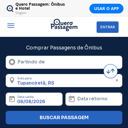
Quero Passagem: Ônibus
USAR O APP
e Hotel
Viagem
ENTRAR
Comprar Passagens de Ônibus
Partindo de
Indo para
Data saída
Data retorno
BUSCAR PASSAGEM