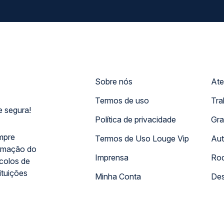
Sobre nós
Ate
Termos de uso
Tra
 segura!
Política de privacidade
Gra
mpre
Termos de Uso Louge Vip
Aut
rmação do
Imprensa
Rod
ocolos de
ituições
Minha Conta
Des