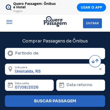
Quero Passagem: Ônibus
USAR O APP
e Hotel
Viagem
ENTRAR
Comprar Passagens de Ônibus
Partindo de
Indo para
Data saída
Data retorno
BUSCAR PASSAGEM