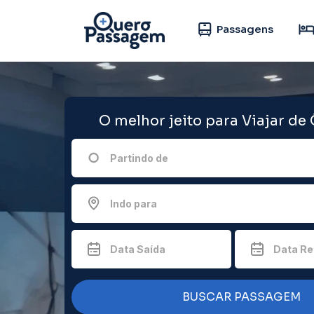
Passagens
O melhor jeito para Viajar de
Partindo de
Indo para
Data Saída
Data Re
BUSCAR PASSAGEM