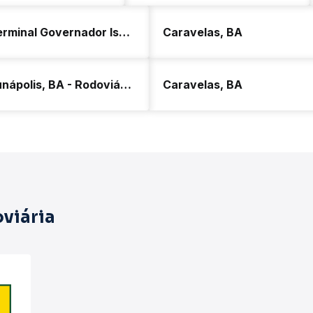
Terminal Governador Israel Pinheiro - Tergip
Caravelas, BA
Eunápolis, BA - Rodoviária
Caravelas, BA
viária