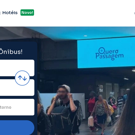
Hotéis
Novo!
 Ônibus!
torno