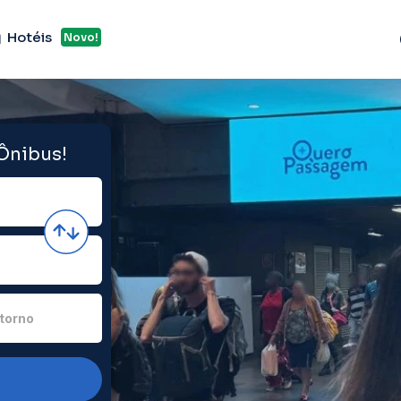
Hotéis
Novo!
 Ônibus!
torno