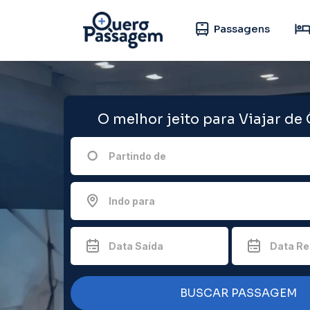
Passagens
O melhor jeito para Viajar de
Partindo de
Indo para
Data Saída
Data Re
BUSCAR PASSAGEM