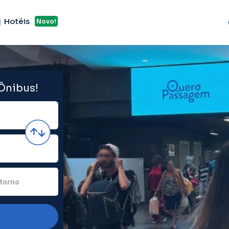
Hotéis
Novo!
 Ônibus!
torno