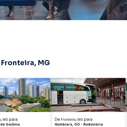
 Fronteira, MG
para
De
para
a, MG
Fronteira, MG
 Laudo Natel
 de Goiânia
Itumbiara, GO - Rodoviária