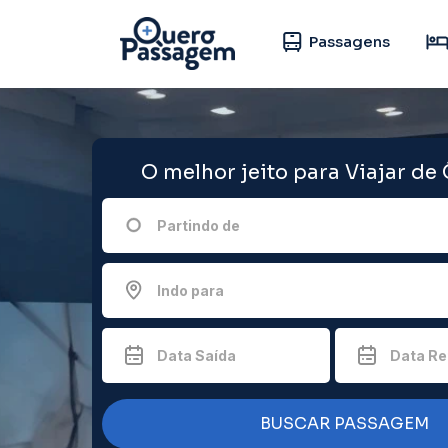
Passagens
O melhor jeito para Viajar de
Partindo de
Indo para
Data Saída
Data Re
BUSCAR PASSAGEM