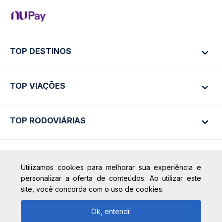
TOP DESTINOS
TOP VIAÇÕES
Ônibus Rio de Janeiro
Ônibus São Paulo
TOP RODOVIÁRIAS
Ônibus São Paulo
Passagens Cometa
Ônibus Brasília
Passagens Gontijo
Ônibus Campinas
Passagens 1001
Rodoviária São Paulo - Tietê
Calçada das Margaridas, 163 - Sala 02 - Condomínio Centro
Utilizamos cookies para melhorar sua experiência e
Comercial Alphaville, Barueri - SP | CEP: 06453-038
+ Destinos
Rodoviária Rio de Janeiro - Novo Rio
Passagens Águia Branca
personalizar a oferta de conteúdos. Ao utilizar este
CNPJ: 18.087.991/0001-57 |
Rodoviária Belo Horizonte - Gov. Israel
site, você concorda com o uso de cookies.
Passagens Pássaro Marron
saconibus@queropassagem.com.br
Pinheiro (Tergip)
+ Viações
Copyright 2026 © QueroPassagem.com.br
Ok, entendi!
Rodoviária Curitiba