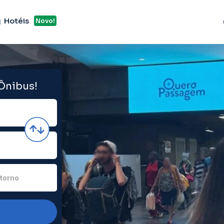
Hotéis
Novo!
 Ônibus!
torno