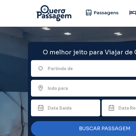
Passagens
O melhor jeito para Viajar de
Partindo de
Indo para
Data Saída
Data Re
BUSCAR PASSAGEM