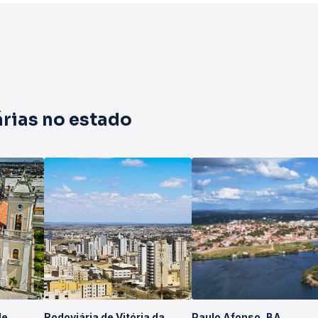
rias no estado
de
Rodoviária de Vitória da
Paulo Afonso, BA