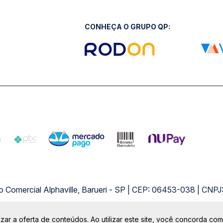
CONHEÇA O GRUPO QP:
ro Comercial Alphaville, Barueri - SP | CEP: 06453-038 | C
Copyright 2026 © QueroPassagem.com.br
zar a oferta de conteúdos. Ao utilizar este site, você concorda co