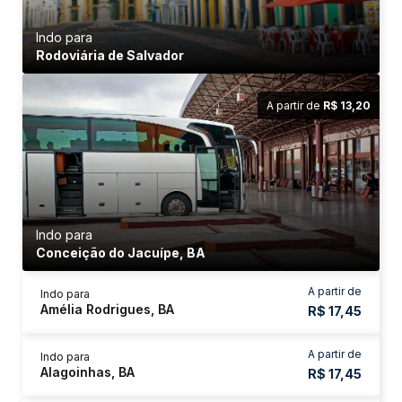
Indo para
Rodoviária de Salvador
A partir de
R$ 13,20
Indo para
Conceição do Jacuípe, BA
A partir de
Indo para
Amélia Rodrigues, BA
R$ 17,45
A partir de
Indo para
Alagoinhas, BA
R$ 17,45