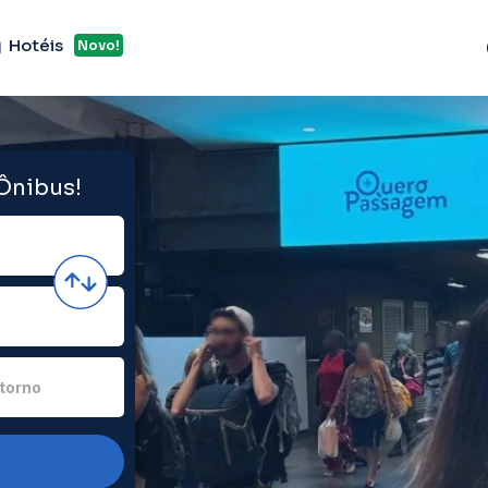
Hotéis
Novo!
 Ônibus!
torno