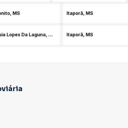
onito, MS
Itaporã, MS
Guia Lopes Da Laguna, MS
Itaporã, MS
viária