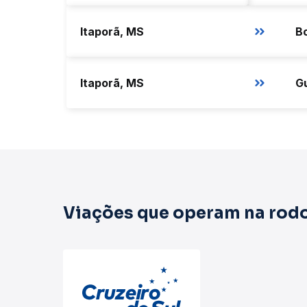
Itaporã, MS
B
Itaporã, MS
Viações que operam na rodo