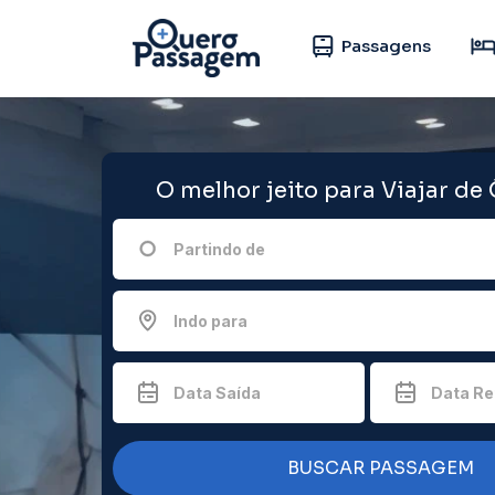
Passagens
O melhor jeito para Viajar de
Partindo de
Indo para
Data Saída
Data Re
BUSCAR PASSAGEM