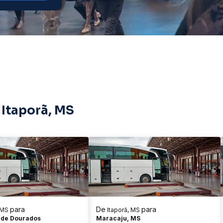
 Itaporã, MS
para
De
para
 MS
Itaporã, MS
 de Dourados
Maracaju, MS