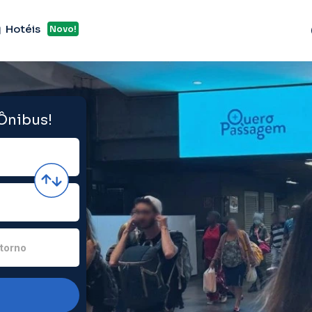
Hotéis
Novo!
 Ônibus!
torno