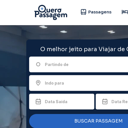
Passagens
O melhor jeito para Viajar de
Partindo de
Indo para
Data Saída
Data Re
BUSCAR PASSAGEM