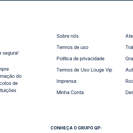
Sobre nós
Ate
Termos de uso
Tra
 segura!
Política de privacidade
Gra
mpre
Termos de Uso Louge Vip
Aut
rmação do
Imprensa
Rod
ocolos de
ituições
Minha Conta
Des
CONHEÇA O GRUPO QP: