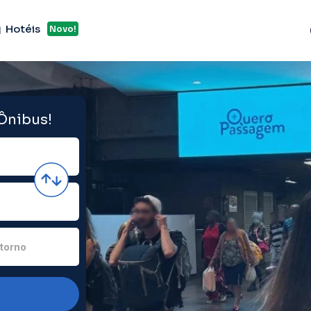
Hotéis
Novo!
 Ônibus!
torno