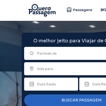
Passagens
O melhor jeito para Viajar de
Partindo de
Indo para
Data Saída
Data Re
BUSCAR PASSAGEM