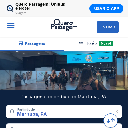
Quero Passagem: Ônibus
USAR O APP
e Hotel
Viagem
ENTRAR
Hotéis
Passagens
Novo!
Passagens de ônibus de Marituba, PA!
Partindo de