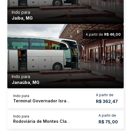
Indo para
Jaíba, MG
A partir de
R$ 46,00
Indo para
Janaúba, MG
A partir de
Indo para
Terminal Governador Israel Pinheiro - Tergip
R$ 362,47
A partir de
Indo para
Rodoviária de Montes Claros
R$ 75,00