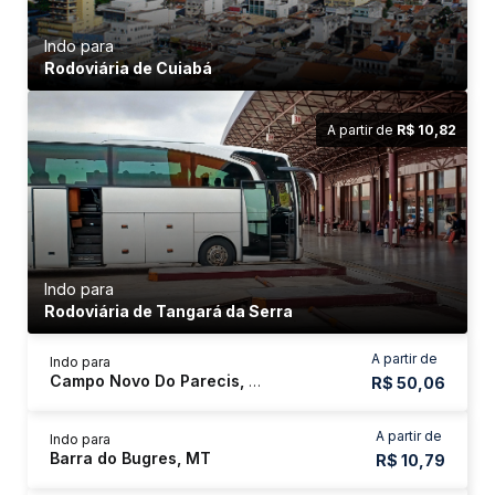
Indo para
Rodoviária de Cuiabá
A partir de
R$ 10,82
Indo para
Rodoviária de Tangará da Serra
A partir de
Indo para
Campo Novo Do Parecis, MT
R$ 50,06
A partir de
Indo para
Barra do Bugres, MT
R$ 10,79