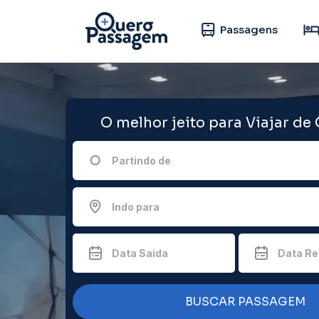
Passagens
O melhor jeito para Viajar de
Partindo de
Indo para
Data Saída
Data Re
BUSCAR PASSAGEM