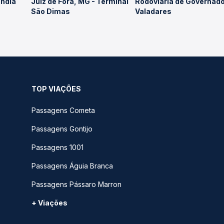
ândia
Juiz de Fora, MG - Terminal
Rodoviária de Governad
São Dimas
Valadares
TOP VIAÇÕES
Passagens Cometa
Passagens Gontijo
Passagens 1001
Passagens Águia Branca
Passagens Pássaro Marron
+ Viações