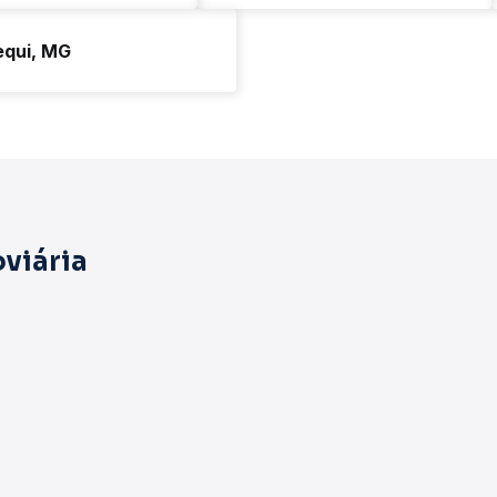
equi, MG
viária