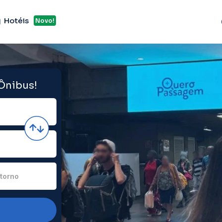
Hotéis
Novo!
 Ônibus!
torno