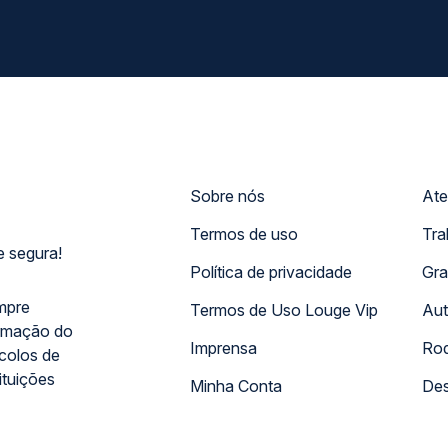
Sobre nós
Ate
Termos de uso
Tra
 segura!
Política de privacidade
Gra
mpre
Termos de Uso Louge Vip
Aut
rmação do
Imprensa
Rod
ocolos de
ituições
Minha Conta
Des