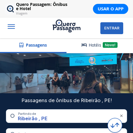
Quero Passagem: Ônibus
USAR O APP
e Hotel
Viagem
ENTRAR
Hotéis
Passagens
Novo!
Passagens de ônibus de Ribeirão , PE!
Partindo de