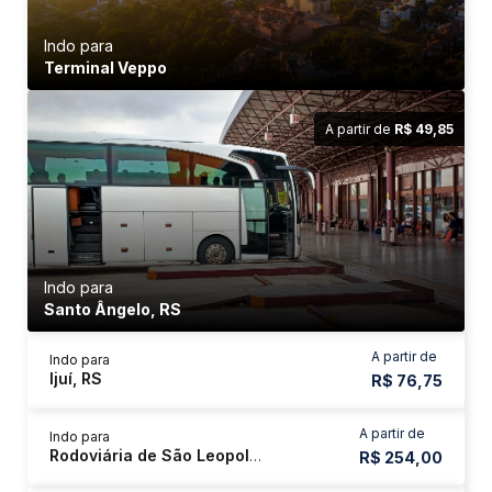
Indo para
Terminal Veppo
A partir de
R$ 49,85
Indo para
Santo Ângelo, RS
A partir de
Indo para
Ijuí, RS
R$ 76,75
A partir de
Indo para
Rodoviária de São Leopoldo
R$ 254,00