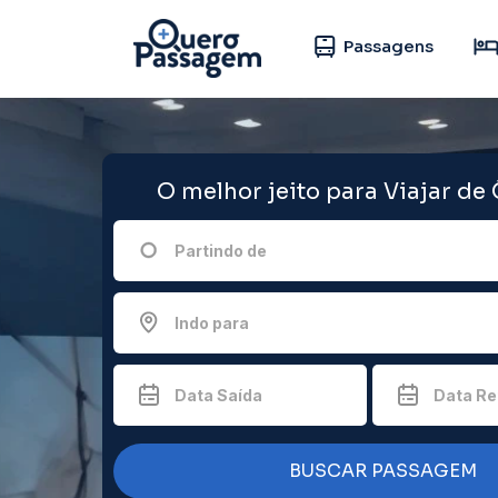
Passagens
O melhor jeito para Viajar de
Partindo de
Indo para
Data Saída
Data Re
BUSCAR PASSAGEM