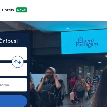
Hotéis
Novo!
 Ônibus!
torno